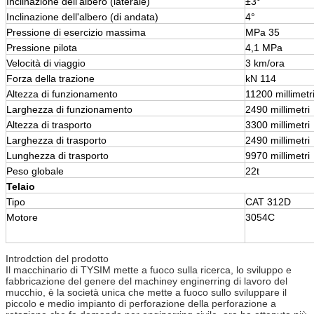
Inclinazione dell'albero (laterale)
±3°
Inclinazione dell'albero (di andata)
4°
Pressione di esercizio massima
MPa 35
Pressione pilota
4,1 MPa
Velocità di viaggio
3 km/ora
Forza della trazione
kN 114
Altezza di funzionamento
11200 millimetr
Larghezza di funzionamento
2490 millimetri
Altezza di trasporto
3300 millimetri
Larghezza di trasporto
2490 millimetri
Lunghezza di trasporto
9970 millimetri
Peso globale
22t
Telaio
Tipo
CAT 312D
Motore
3054C
Introdction del prodotto
Il macchinario di TYSIM mette a fuoco sulla ricerca, lo sviluppo e
fabbricazione del genere del machiney enginerring di lavoro del
mucchio, è la società unica che mette a fuoco sullo sviluppare il
piccolo e medio impianto di perforazione della perforazione a