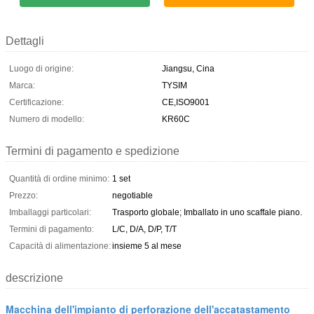
Dettagli
Luogo di origine:
Jiangsu, Cina
Marca:
TYSIM
Certificazione:
CE,ISO9001
Numero di modello:
KR60C
Termini di pagamento e spedizione
Quantità di ordine minimo:
1 set
Prezzo:
negotiable
Imballaggi particolari:
Trasporto globale; Imballato in uno scaffale piano.
Termini di pagamento:
L/C, D/A, D/P, T/T
Capacità di alimentazione:
insieme 5 al mese
descrizione
Macchina dell'impianto di perforazione dell'accatastamento