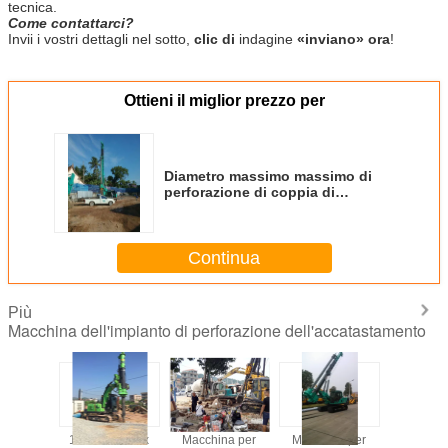
tecnica.
Come contattarci?
Invii i vostri dettagli nel sotto,
clic di
indagine
«inviano» ora
!
Ottieni il miglior prezzo per
Diametro massimo massimo di
perforazione di coppia di
torsione 60 KN.M 1000 millimetri
di mucchio di azionamento di
affitto di attrezzatura idraulico
Continua
con il telaio del CAT
Più
Macchina dell'impianto di perforazione dell'accatastamento
ale di
150 KN.m Max
Macchina per
Macchina per
Impiant