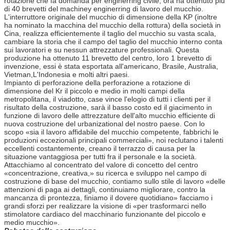
rotazione che fa domanda per enginerring civile, ora ha ottenuto più
di 40 brevetti del machiney enginerring di lavoro del mucchio.
L'interruttore originale del mucchio di dimensione della KP (inoltre
ha nominato la macchina del mucchio della rottura) della società in
Cina, realizza efficientemente il taglio del mucchio su vasta scala,
cambiare la storia che il campo del taglio del mucchio interno conta
sui lavoratori e su nessun attrezzature professionali. Questa
produzione ha ottenuto 11 brevetto del centro, loro 1 brevetto di
invenzione, essi è stata esportata all'americano, Brasile, Australia,
Vietman,L'Indonesia e molti altri paesi.
Impianto di perforazione della perforazione a rotazione di
dimensione del Kr il piccolo e medio in molti campi della
metropolitana, il viadotto, case vince l'elogio di tutti i clienti per il
risultato della costruzione, sarà il basso costo ed il giacimento in
funzione di lavoro delle attrezzature dell'alto mucchio efficiente di
nuova costruzione del urbanizational del nostro paese. Con lo
scopo «sia il lavoro affidabile del mucchio competente, fabbrichi le
produzioni eccezionali principali commerciali», noi reclutano i talenti
eccellenti costantemente, creano il terrazzo di causa per la
situazione vantaggiosa per tutti fra il personale e la società.
Attacchiamo al concentrato del valore di concetto del centro
«concentrazione, creativa,» su ricerca e sviluppo nel campo di
costruzione di base del mucchio, contiamo sullo stile di lavoro «delle
attenzioni di paga ai dettagli, continuiamo migliorare, contro la
mancanza di prontezza, finiamo il dovere quotidiano» facciamo i
grandi sforzi per realizzare la visione di «per trasformarci nello
stimolatore cardiaco del macchinario funzionante del piccolo e
medio mucchio».