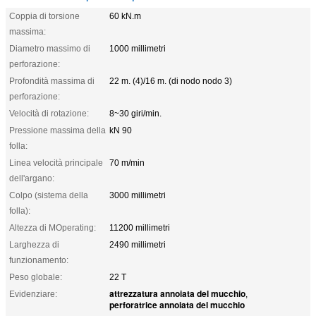
Coppia di torsione
60 kN.m
massima:
Diametro massimo di
1000 millimetri
perforazione:
Profondità massima di
22 m. (4)/16 m. (di nodo nodo 3)
perforazione:
Velocità di rotazione:
8~30 giri/min.
Pressione massima della
kN 90
folla:
Linea velocità principale
70 m/min
dell'argano:
Colpo (sistema della
3000 millimetri
folla):
Altezza di MOperating:
11200 millimetri
Larghezza di
2490 millimetri
funzionamento:
Peso globale:
22 T
attrezzatura annoiata del mucchio
Evidenziare:
,
perforatrice annoiata del mucchio