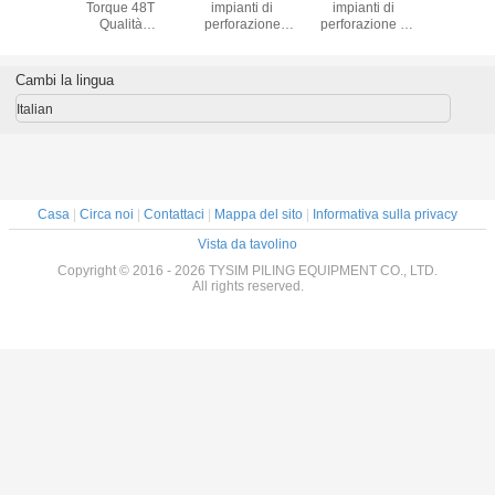
lazione
Torque 48T
impianti di
impianti di
perforazio
ico del
Qualità
perforazione
perforazione a
perforaz
mento
complessiva della
pesante da
controllo remoto
rotazio
macchina
50.000 kg con
con forza di
profondi
Macchina di
sistema idraulico
trazione massima
TYSIM K
Cambi la lingua
impilazione di pile
da 32 MPa e forza
di 100kN e qualità
43
con 3,5 Km/h
di trazione
complessiva della
Italian
velocità di
massima di 100
macchina di 48T
percorrenza per
kN per
per perforazioni di
un'efficiente
applicazioni di
fondazioni pesanti
attrezzatura di pile
perforazione
forate
Casa
|
Circa noi
|
Contattaci
|
Mappa del sito
|
Informativa sulla privacy
Vista da tavolino
Copyright © 2016 - 2026 TYSIM PILING EQUIPMENT CO., LTD.
All rights reserved.