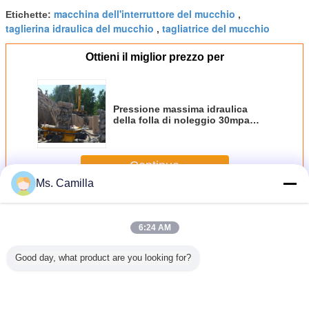
macchina dell'interruttore del mucchio
Etichette:
,
taglierina idraulica del mucchio
tagliatrice del mucchio
,
Ottieni il miglior prezzo per
Pressione massima idraulica
della folla di noleggio 30mpa
dell'interruttore del mucchio
dell'attrezzatura quadrata di
taglio
Continua
Ms. Camilla
Interruttore idraulico del mucchio
Più
6:24 AM
Good day, what product are you looking for?
0 mm
Escavatore
Taglierina
Interruttore
Macchine 
ogliere
montato
concreta quadrata
concreto idraulico
rottura di
ulico
interruttore
idraulica TYSIM
modulare, cilindro
ingegn