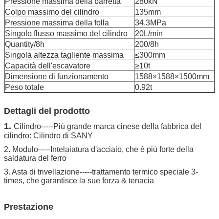
Pressione massima della barretta
280kN
Colpo massimo del cilindro
135mm
Pressione massima della folla
34.3MPa
Singolo flusso massimo del cilindro
20L/min
Quantity/8h
200/8h
Singola altezza tagliente massima
≤300mm
Capacità dell'escavatore
≥10t
Dimensione di funzionamento
1588×1588×1500mm
Peso totale
0.92t
Dettagli del prodotto
1.
Cilindro-----Più grande marca cinese della fabbrica del
cilindro: Cilindro di SANY
2. Modulo-----Intelaiatura d'acciaio, che è più forte della
saldatura del ferro
3. Asta di trivellazione-----trattamento termico speciale 3-
times, che garantisce la sue forza & tenacia
Prestazione